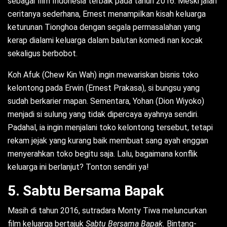
sebagai film Indonesia terbaik pada tahun 2016. Meski jalan
ceritanya sederhana, Ernest menampilkan kisah keluarga
keturunan Tionghoa dengan segala permasalahan yang
kerap dialami keluarga dalam balutan komedi nan kocak
sekaligus berbobot.
Koh Afuk (Chew Kin Wah) ingin mewariskan bisnis toko
kelontong pada Erwin (Ernest Prakasa), si bungsu yang
sudah berkarier mapan. Sementara, Yohan (Dion Wiyoko)
menjadi si sulung yang tidak dipercaya ayahnya sendiri.
Padahal, ia ingin menjalani toko kelontong tersebut, tetapi
rekam jejak yang kurang baik membuat sang ayah enggan
menyerahkan toko begitu saja. Lalu, bagaimana konflik
keluarga ini berlanjut? Tonton sendiri ya!
5. Sabtu Bersama Bapak
Masih di tahun 2016, sutradara Monty Tiwa meluncurkan
film keluarga bertajuk
Sabtu Bersama Bapak.
Bintang-