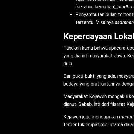
(setahun kematian),
pindho
Penyambutan bulan tertentu
tertentu. Misalnya
sadranan
Kepercayaan Loka
Tahukah kamu bahwa upacara-upac
yang dianut masyarakat Jawa. Ke
dulu.
Dari bukti-bukti yang ada, masyar
budaya yang erat kaitannya dengan
Masyarakat Kejawen mengakui kee
dianut. Sebab, inti dari filsafat K
Kejawen juga mengajarkan
manung
terbentuk empat misi utama dalam