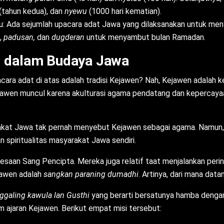
(tahun kedua), dan
nyewu
(1000 hari kematian).
: Ada sejumlah upacara adat Jawa yang dilaksanakan untuk me
,
padusan,
dan
dugderan
untuk menyambut bulan Ramadan.
l dalam Budaya Jawa
ara adat di atas adalah tradisi Kejawen? Nah, Kejawen adalah 
jawen muncul karena akulturasi agama pendatang dan kepercay
akat Jawa tak pernah menyebut Kejawen sebagai agama. Namun, lebi
 spiritualitas masyarakat Jawa sendiri.
saan Sang Pencipta. Mereka juga relatif taat menjalankan peri
ejawen adalah
sangkan paraning dumadhi
. Artinya, dari mana dat
galing kawula lan Gusthi
yang berarti bersatunya hamba dengan 
 ajaran Kejawen. Berikut empat misi tersebut: