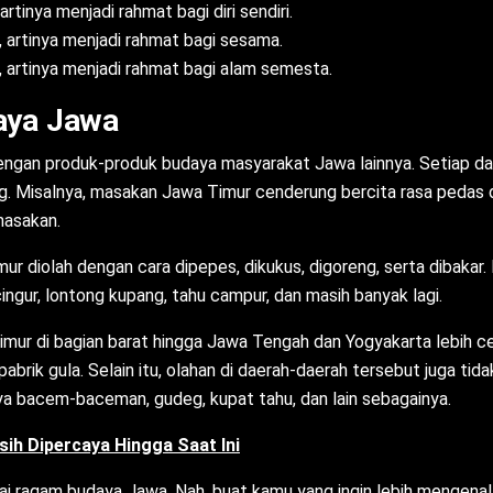
 artinya menjadi rahmat bagi diri sendiri.
, artinya menjadi rahmat bagi sesama.
, artinya menjadi rahmat bagi alam semesta.
aya Jawa
gan produk-produk budaya masyarakat Jawa lainnya. Setiap daer
. Misalnya, masakan Jawa Timur cenderung bercita rasa pedas da
masakan.
 diolah dengan cara dipepes, dikukus, digoreng, serta dibakar.
ingur, lontong kupang, tahu campur, dan masih banyak lagi.
imur di bagian barat hingga Jawa Tengah dan Yogyakarta lebih ce
abrik gula. Selain itu, olahan di daerah-daerah tersebut juga tid
a bacem-baceman, gudeg, kupat tahu, dan lain sebagainya.
ih Dipercaya Hingga Saat Ini
 ragam budaya Jawa. Nah, buat kamu yang ingin lebih mengenal