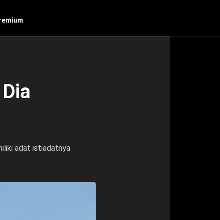
remium
 Dia
iki adat istiadatnya