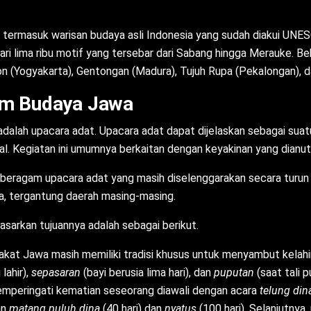
uga termasuk warisan budaya asli Indonesia yang sudah diakui U
ari lima ribu motif yang tersebar dari Sabang hingga Merauke. B
on (Yogyakarta), Gentongan (Madura), Tujuh Rupa (Pekalongan), 
am Budaya Jawa
dalah upacara adat. Upacara adat dapat dijelaskan sebagai suat
l. Kegiatan ini umumnya berkaitan dengan keyakinan yang dianut
 beragam upacara adat yang masih diselenggarakan secara turun
, tergantung daerah masing-masing.
arkan tujuannya adalah sebagai berikut.
akat Jawa masih memiliki tradisi khusus untuk menyambut kelahir
 lahir),
sepasaran
(bayi berusia lima hari), dan
puputan
(saat tali 
mperingati kematian seseorang diawali dengan acara
telung di
an
matang puluh dina
(40 hari) dan
nyatus
(100 hari). Selanjutnya