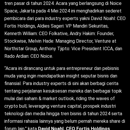
tren pasar di tahun 2024. Acara yang berlangsung di Noice
Space, Jakarta pada 4 Mei 2024 ini menghadirkan sederet
pembicara dari para industry experts yakni David Noahl: CEO
Fortis Holdings, Aldies Sageri: VP Mandiri Sekuritas,
Kenneth William: CEO Folkative, Andry Hakim: Founder,
Stockwise, Melvin Hade: Managing Director, Venture at
Northstar Group, Anthony Tjipto: Vice President ICCA, dan
Rado Ardian: CEO Noice.
“Acara ini dirancang untuk para entrepreneur dan pebisnis
muda yang ingin mendapatkan insight seputar bisnis dan
finansial. Para industry experts di sini akan berbagi cerita
tentang perjalanan kesuksesan mereka dan berbagai topik
mulai dari saham & market outlook, riding the waves of
crypto bull, leveraging venture capital, prospek industri
teknologi dan media hingga tren bisnis di tahun 2024 serta
informasi rahasia lainnya yang belum pernah mereka share di
forum lain,” kata
David Noahl, CEO Fortis Holdings
.