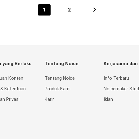
1
2
n yang Berlaku
Tentang Noice
Kerjasama dan
uan Konten
Tentang Noice
Info Terbaru
 & Ketentuan
Produk Kami
Noicemaker Stud
an Privasi
Karir
Iklan