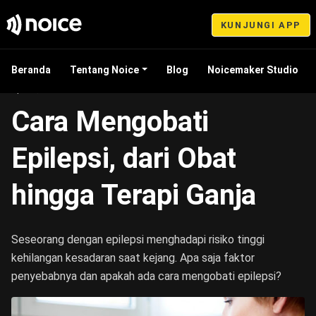
KUNJUNGI APP
Beranda
Tentang Noice
Blog
Noicemaker Studio
Apr 12, 2023 12:53
Cara Mengobati
Epilepsi, dari Obat
hingga Terapi Ganja
Seseorang dengan epilepsi menghadapi risiko tinggi
kehilangan kesadaran saat kejang. Apa saja faktor
penyebabnya dan apakah ada cara mengobati epilepsi?