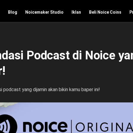
Blog
Noicemaker Studio
Iklan
Beli Noice Coins
P
asi Podcast di Noice ya
!
 podcast yang dijamin akan bikin kamu baper ini!