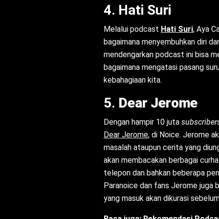
4. Hati Suri
Melalui podcast
Hati Suri
, Aya C
bagaimana menyembuhkan diri dar
mendengarkan podcast ini bisa me
bagaimana mengatasi pasang suru
kebahagiaan kita.
5.
Dear Jerome
Dengan hampir 10 juta
subscribe
Dear Jerome
, di Noice. Jerome 
masalah ataupun cerita yang diun
akan membacakan berbagai curha
telepon dan bahkan beberapa pen
Paranoice dan fans Jerome juga b
yang masuk akan dikurasi sebelum
Baca juga:
Rekomendasi Podcas