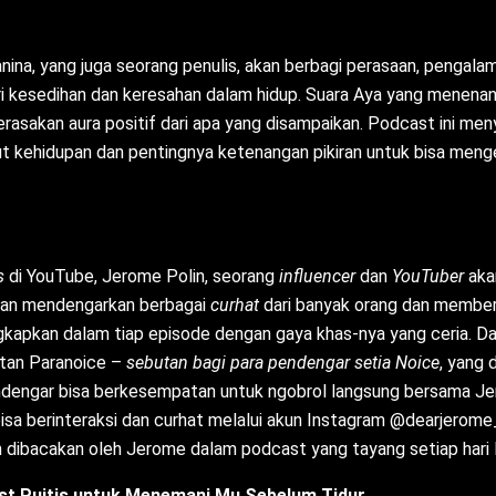
anina, yang juga seorang penulis, akan berbagi perasaan, pengal
i kesedihan dan keresahan dalam hidup. Suara Aya yang menen
rasakan aura positif dari apa yang disampaikan. Podcast ini me
t kehidupan dan pentingnya ketenangan pikiran untuk bisa meng
rs
di YouTube, Jerome Polin, seorang
influencer
dan
YouTuber
aka
akan mendengarkan berbagai
curhat
dari banyak orang dan memberi
gkapkan dalam tiap episode dengan gaya khas-nya yang ceria. D
tan Paranoice –
sebutan bagi para pendengar setia Noice
, yang
dengar bisa berkesempatan untuk ngobrol langsung bersama Jero
isa berinteraksi dan curhat melalui akun Instagram @dearjerom
 dibacakan oleh Jerome dalam podcast yang tayang setiap hari R
t Puitis untuk Menemani Mu Sebelum Tidur