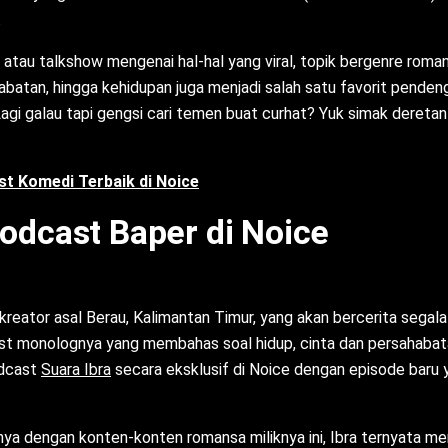
.
 atau talkshow mengenai hal-hal yang viral, topik bergenre roma
abatan, hingga kehidupan juga menjadi salah satu favorit penden
agi galau tapi gengsi cari temen buat curhat? Yuk simak deretan
t Komedi Terbaik di Noice
dcast Baper di Noice
kreator asal Berau, Kalimantan Timur, yang akan bercerita segala 
st monolognya yang membahas soal hidup, cinta dan persahabata
podcast
Suara Ibra
secara eksklusif di Noice dengan episode baru y
nnya dengan konten-konten romansa miliknya ini, Ibra ternyata 