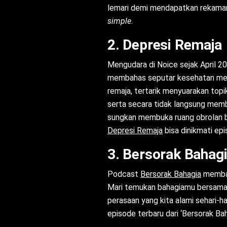
lemari demi mendapatkan rekaman 
simple
.
2. Depresi Remaja
Mengudara di Noice sejak April 2
membahas seputar kesehatan menta
remaja, tertarik menyuarakan to
serta secara tidak langsung memba
sungkan membuka ruang obrolan 
Depresi Remaja
bisa dinikmati epi
3. Bersorak Bahag
Podcast
Bersorak Bahagia
membaha
Mari temukan bahagiamu bersama B
perasaan yang kita alami sehari-ha
episode terbaru dari ‘Bersorak Bah