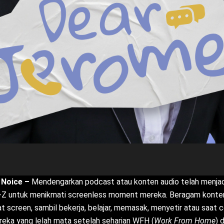
 Noice –
Mendengarkan podcast atau konten audio telah menjadi 
-Z untuk menikmati screenless moment mereka. Beragam konte
at screen, sambil bekerja, belajar, memasak, menyetir atau saat 
ereka yang lelah mata setelah seharian WFH (
Work From Home
) 