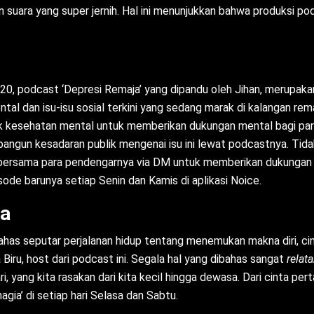
suara yang super jernih. Hal ini menunjukkan bahwa produksi p
020, podcast ‘Depresi Remaja’ yang dipandu oleh Jihan, merupa
l dan isu-isu sosial terkini yang sedang marak di kalangan rema
pik kesehatan mental untuk memberikan dukungan mental bagi p
ngun kesadaran publik mengenai isu ini lewat podcastnya. Tidak 
bersama para pendengarnya via DM untuk memberikan dukungan
sode barunya setiap Senin dan Kamis di aplikasi Noice.
ia
s seputar perjalanan hidup tentang menemukan makna diri, cint
iru, host dari podcast ini. Segala hal yang dibahas sangat
relat
ri, yang kita rasakan dari kita kecil hingga dewasa. Dari cinta pe
agia’ di setiap hari Selasa dan Sabtu.