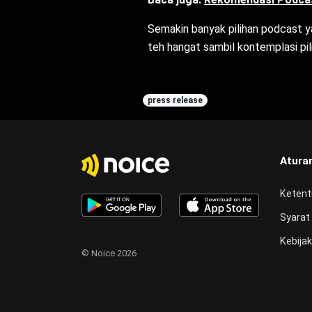
Semakin banyak pilihan podcast ya
teh hangat sambil kontemplasi pil
press release
Atura
Ketent
Syarat
Kebijak
© Noice 2026