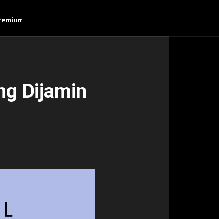
remium
ng Dijamin