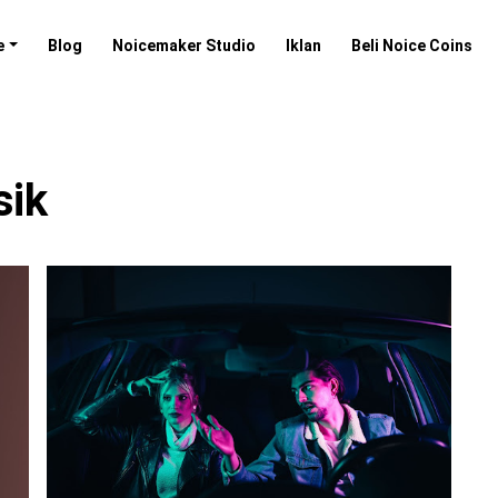
e
Blog
Noicemaker Studio
Iklan
Beli Noice Coins
sik