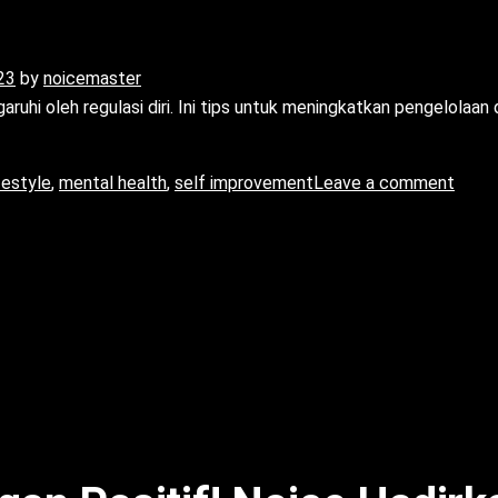
23
by
noicemaster
ruhi oleh regulasi diri. Ini tips untuk meningkatkan pengelolaan d
ifestyle
,
mental health
,
self improvement
Leave a comment