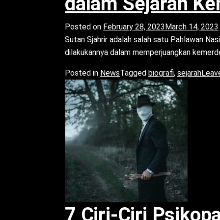
dalam Sejarah Ke
Posted on
February 28, 2023
March 14, 2023
Sutan Sjahrir adalah salah satu Pahlawan Na
dilakukannya dalam memperjuangkan kemerd
Posted in
News
Tagged
biografi
,
sejarah
Leav
7 Ciri-Ciri Psiko