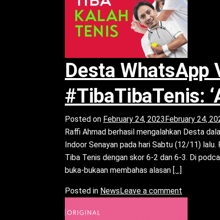
Desta WhatsApp 
#TibaTibaTenis: ‘
Posted on
February 24, 2023
February 24, 20
Raffi Ahmad berhasil mengalahkan Desta dala
Indoor Senayan pada hari Sabtu (12/11) lalu.
Tiba Tenis dengan skor 6-2 dan 6-3. Di podca
Read more ab
buka-bukaan membahas alasan
[…]
Posted in
News
Leave a comment