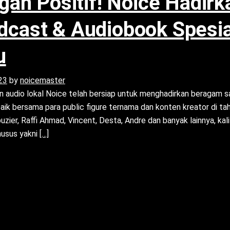
an Positif! Noice Hadirk
odcast & Audiobook Spesia
u
23
by
noicemaster
audio lokal Noice telah bersiap untuk menghadirkan beragam sa
aik bersama para public figure ternama dan konten kreator di ta
er, Raffi Ahmad, Vincent, Desta, Andre dan banyak lainnya, kali 
Read more about Sambut 2023 dengan Positif! Noice 
husus yakni
[…]