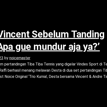
Vincent Sebelum Tanding
Apa gue mundur aja ya?’
23
by
noicemaster
m pertandingan Tiba Tiba Tennis yang digelar Vindes Sport di T
 Raffi berhasil menang melawan Desta di dua set pertandingan Ti
st Noice Original ‘Trio Kurnia’, Desta bersama Vincent & Andre T
out Desta WhatsApp Vincent Sebelum Tanding #TibaTibaTenis: ‘