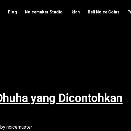
2023
Blog
Noicemaker Studio
Iklan
Beli Noice Coins
P
 Dhuha yang Dicontohkan
by
noicemaster